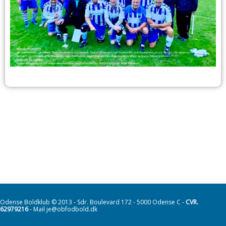
Odense Boldklub © 2013 - Sdr. Boulevard 172 - 5000 Odense C -
CVR.
62979216
- Mail je@obfodbold.dk