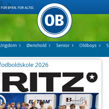
Ungdom
Øenshold
Senior
Oldboys
S
fodboldskole 2026