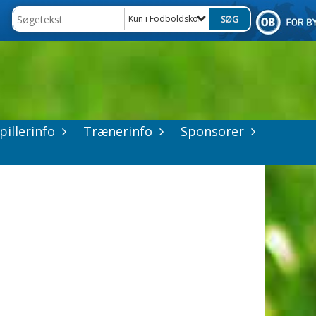
Kun i Fodboldskoler i OB 2026
pillerinfo
Trænerinfo
Sponsorer