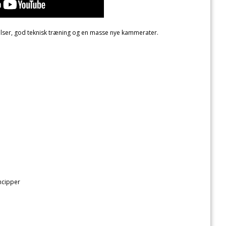
lser, god teknisk træning og en masse nye kammerater.
ncipper
n