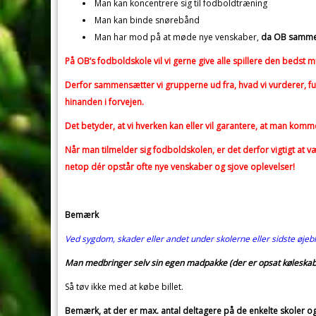
Man kan koncentrere sig til fodboldtræning
Man kan binde snørebånd
Man har mod på at møde nye venskaber,
da OB samme
På OB’s fodboldskole vil vi gerne give alle spillere den bedst m
Derfor sammensætter vi grupperne ud fra, hvad vi vurderer, fu
hinanden i forvejen.
Det betyder, at vi hverken kan eller vil garantere, at man ko
Når man tilmelder sig fodboldskolen, er det derfor vigtigt at 
netop dér opstår ofte nye venskaber og sjove oplevelser!
Bemærk
Ved sygdom, skader eller andet under skolerne eller sidste øjebli
Man medbringer selv sin egen madpakke (der er opsat køleskab t
Så tøv ikke med at købe billet.
Bemærk, at der er max. antal deltagere på de enkelte skoler og 