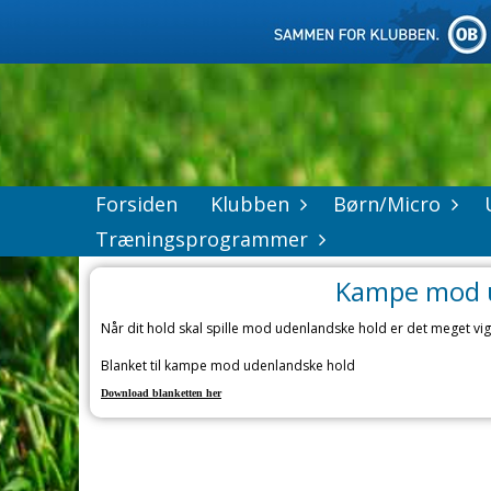
Forsiden
Klubben
Børn/Micro
Træningsprogrammer
Kampe mod u
Når dit hold skal spille mod udenlandske hold er det meget vig
Blanket til kampe mod udenlandske hold
Download blanketten her