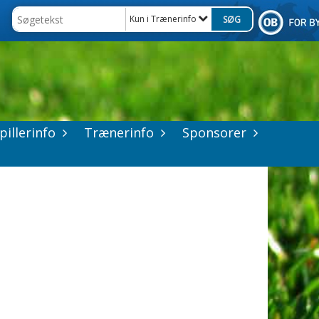
Kun i Trænerinfo
pillerinfo
Trænerinfo
Sponsorer