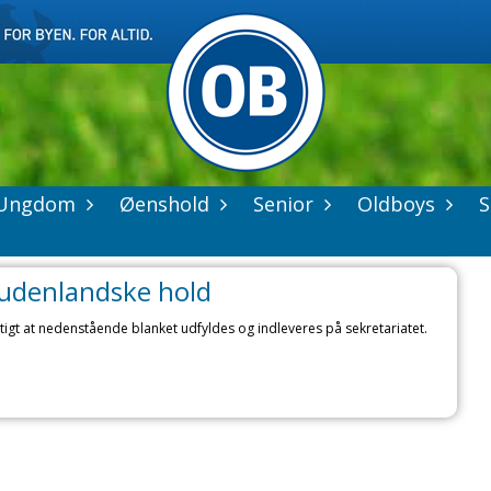
Ungdom
Øenshold
Senior
Oldboys
S
denlandske hold
tigt at nedenstående blanket udfyldes og indleveres på sekretariatet.