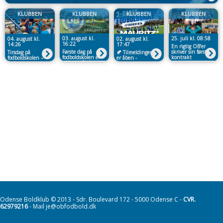
KLUBBEN
KLUBBEN
KLUBBEN
KLUBBEN
03. august kl.
25. juli kl. 08:58
04. august kl.
02. august kl.
16:22
14:26
17:47
En rigtig OB’er
Første dag på
skriver sin første
Tirsdag på
🍂 Tilmeldingen
fodboldskolen er
kontrakt
fodboldskolen –
er åben -
veloverstået!
fodboldglæde
trods
vejrudsigten
Odense Boldklub © 2013 - Sdr. Boulevard 172 - 5000 Odense C -
CVR.
62979216
- Mail je@obfodbold.dk