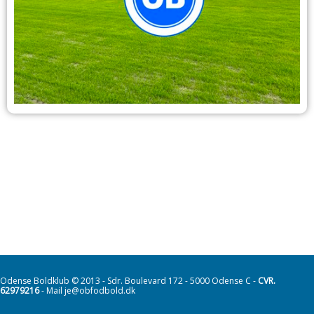
Odense Boldklub © 2013 - Sdr. Boulevard 172 - 5000 Odense C -
CVR.
62979216
- Mail je@obfodbold.dk