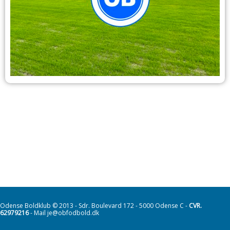
Odense Boldklub © 2013 - Sdr. Boulevard 172 - 5000 Odense C -
CVR.
62979216
- Mail je@obfodbold.dk