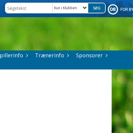
Kun i Klubben
pillerinfo
Trænerinfo
Sponsorer