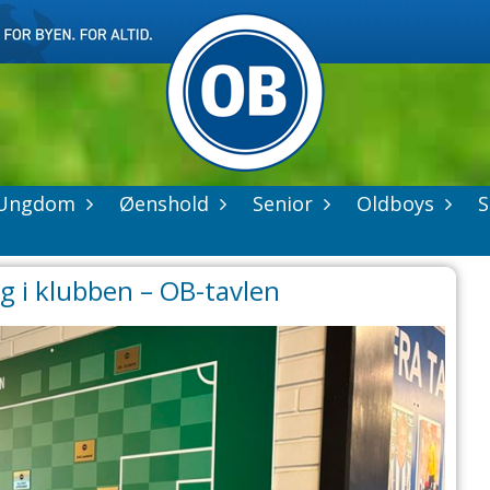
Ungdom
Øenshold
Senior
Oldboys
S
ng i klubben – OB-tavlen