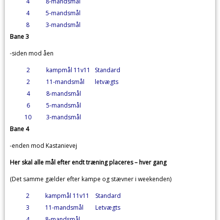
4
8-mandsmål
4
5-mandsmål
8
3-mandsmål
Bane 3
-siden mod åen
2
kampmål 11v11
Standard
2
11-mandsmål
letvægts
4
8-mandsmål
6
5-mandsmål
10
3-mandsmål
Bane 4
-enden mod Kastanievej
Her skal alle mål efter endt træning placeres – hver gang
(Det samme gælder efter kampe og stævner i weekenden)
2
kampmål 11v11
Standard
3
11-mandsmål
Letvægts
4
8-mandsmål