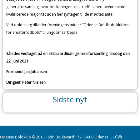
generalforsamling, hvor beslutningen kan træffes med ovennævnte
kvalificerede majoritet uden hensyntagen til de mødtes antal.
Ved opløsning tilfalder foreningens midler ”Odense Boldklub, klubben
for amatørfodbold” til ungdomsarbejde.
Således vedtaget på en ekstraordinær generalforsamling, tirsdag den
22. juni 2021.
Formand: Jan Johansen
Dirigent: Peter Nielsen
Sidste nyt
Odense Boldklub © 2013 - Sdr. Boulevard 172 - 5000 Odense C -
CVR.