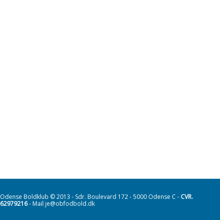
Odense Boldklub © 2013 - Sdr. Boulevard 172 - 5000 Odense C -
CVR.
62979216
- Mail je@obfodbold.dk