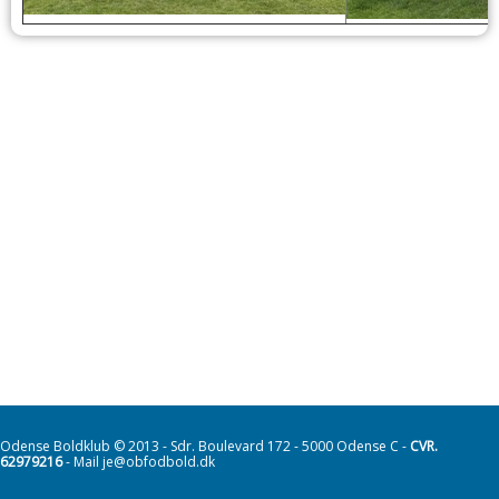
Odense Boldklub © 2013 - Sdr. Boulevard 172 - 5000 Odense C -
CVR.
62979216
- Mail je@obfodbold.dk